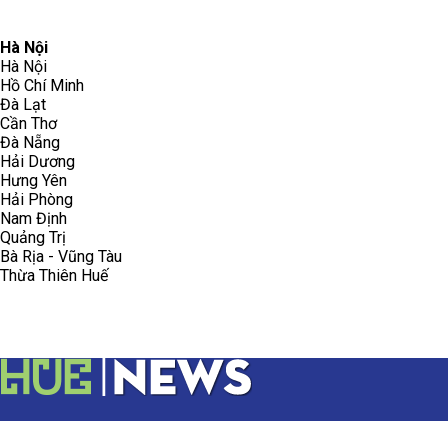
096.223.5658
toasoanhdhtvn@gmail.com
Hà Nội
Hà Nội
Hồ Chí Minh
Đà Lạt
Cần Thơ
Đà Nẵng
Hải Dương
Hưng Yên
Hải Phòng
Nam Định
Quảng Trị
Bà Rịa - Vũng Tàu
Thừa Thiên Huế