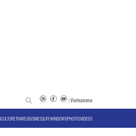
Vietnamese
S
CULTURE
TRAVEL
BUSINESS
LIFE
WINDOWS
PHOTOS
VIDEOS